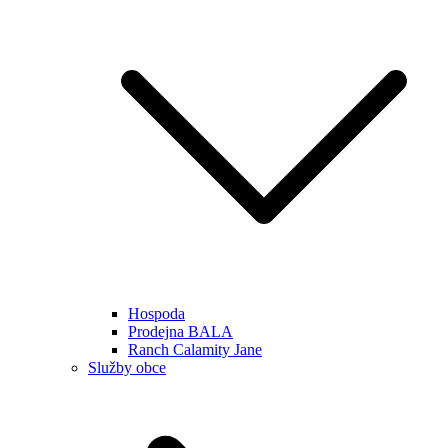
Hospoda
Prodejna BALA
Ranch Calamity Jane
Služby obce