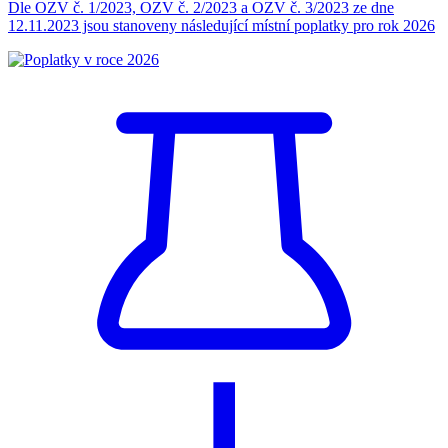
Dle OZV č. 1/2023, OZV č. 2/2023 a OZV č. 3/2023 ze dne
12.11.2023 jsou stanoveny následující místní poplatky pro rok 2026