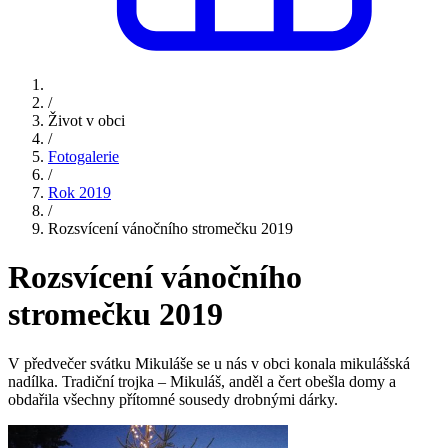
/
Život v obci
/
Fotogalerie
/
Rok 2019
/
Rozsvícení vánočního stromečku 2019
Rozsvícení vánočního
stromečku 2019
V předvečer svátku Mikuláše se u nás v obci konala mikulášská
nadílka. Tradiční trojka – Mikuláš, anděl a čert obešla domy a
obdařila všechny přítomné sousedy drobnými dárky.