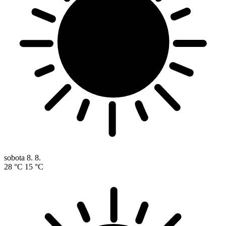
sobota
8. 8.
28 °C
15 °C