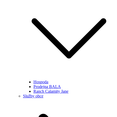
Hospoda
Prodejna BALA
Ranch Calamity Jane
Služby obce