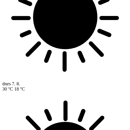
dnes
7. 8.
30 °C
18 °C