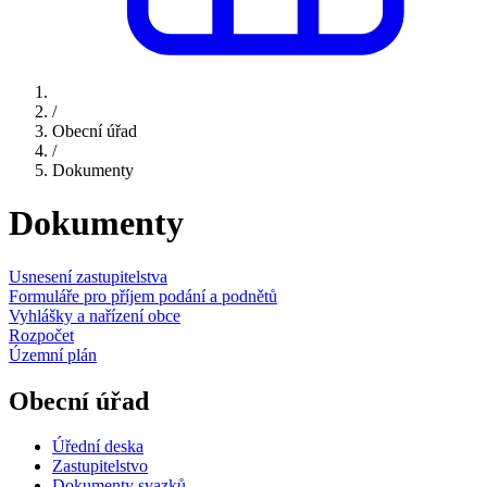
/
Obecní úřad
/
Dokumenty
Dokumenty
Usnesení zastupitelstva
Formuláře pro příjem podání a podnětů
Vyhlášky a nařízení obce
Rozpočet
Územní plán
Obecní úřad
Úřední deska
Zastupitelstvo
Dokumenty svazků