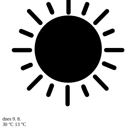
dnes
9. 8.
30 °C
13 °C