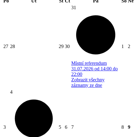
Po
Út
St
Čt
Pá
So
Ne
31
27
28
29
30
1
2
Místní referendum
31.07.2026 od 14:00 do
22:00
Zobrazit všechny
záznamy ze dne
4
3
5
6
7
8
9