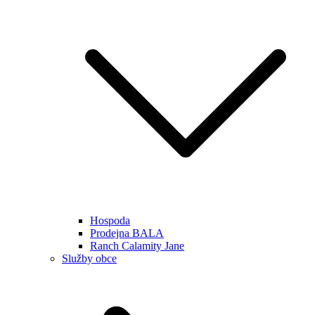
Hospoda
Prodejna BALA
Ranch Calamity Jane
Služby obce