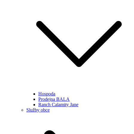
Hospoda
Prodejna BALA
Ranch Calamity Jane
Služby obce