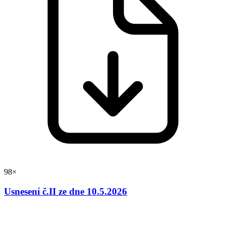
98×
Usnesení č.II ze dne 10.5.2026